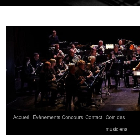
Aller
Accueil
Évènements
Concours
Contact
Coin des
au
musiciens