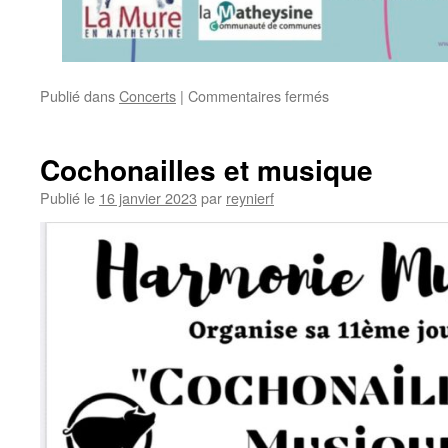
sur
Publié dans
Concerts
|
Commentaires fermés
Concert
des
160
Cochonailles et musique
ans
Publié le
16 janvier 2023
par
reynierf