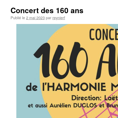
contenu
Concert des 160 ans
Publié le
2 mai 2023
par
reynierf