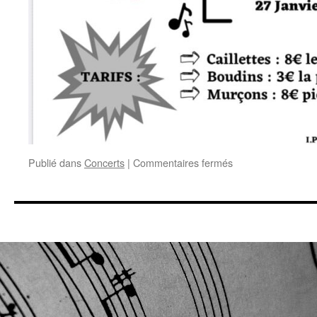
sur
Publié dans
Concerts
|
Commentaires fermés
Cochonailles
et
musique