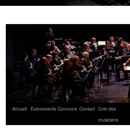
Aller
Accueil
Évènements
Concours
Contact
Coin des
au
musiciens