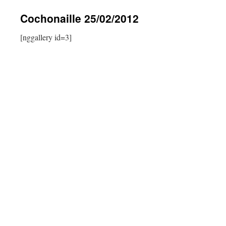
contenu
Cochonaille 25/02/2012
[nggallery id=3]