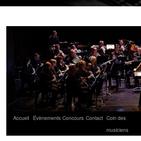
Aller
Accueil
Évènements
Concours
Contact
Coin des
au
musiciens