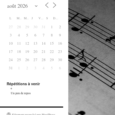
L
M
M
J
V
S
D
27
28
29
30
31
1
2
3
4
5
6
7
8
9
10
11
12
13
14
15
16
17
18
19
20
21
22
23
24
25
26
27
28
29
30
31
1
2
3
4
5
6
Répétitions à venir
Un peu de repos
Fièrement propulsé par WordPress