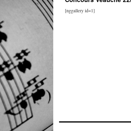
contenu
[nggallery id=1]