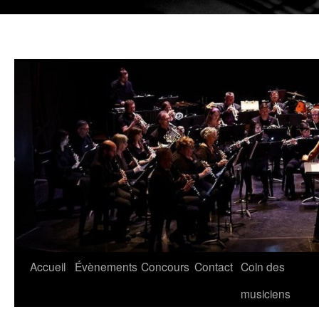
Aller
Accueil
Évènements
Concours
Contact
Coin des
au
musiciens