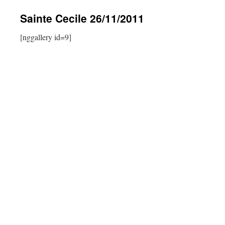
contenu
Sainte Cecile 26/11/2011
[nggallery id=9]