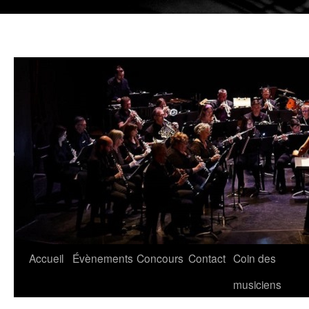
Aller
Accueil
Évènements
Concours
Contact
Coin des
au
musiciens