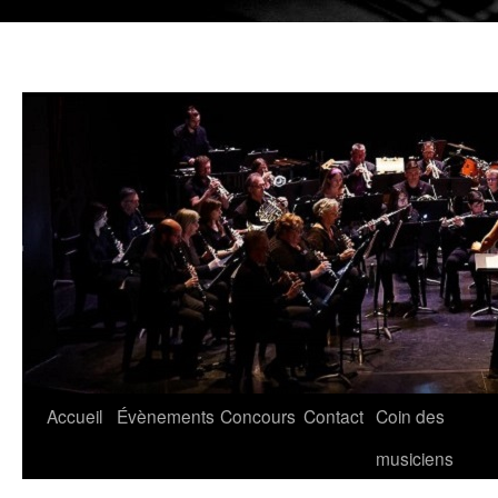
Aller
Accueil
Évènements
Concours
Contact
Coin des
au
musiciens