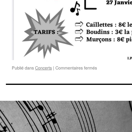
sur
Publié dans
Concerts
|
Commentaires fermés
Cochonailles
et
musique