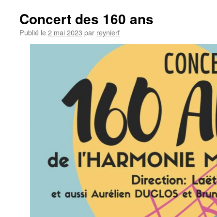
contenu
Concert des 160 ans
Publié le
2 mai 2023
par
reynierf