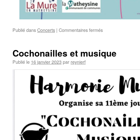
sur
Publié dans
Concerts
|
Commentaires fermés
Concert
des
160
Cochonailles et musique
ans
Publié le
16 janvier 2023
par
reynierf