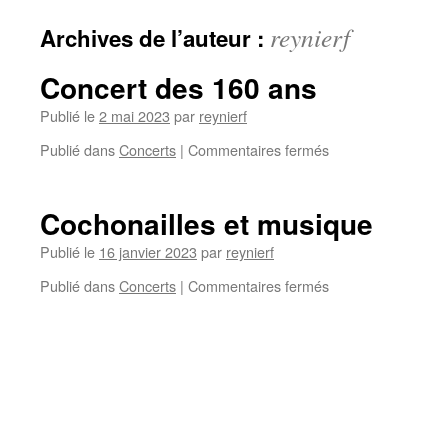
contenu
reynierf
Archives de l’auteur :
Concert des 160 ans
Publié le
2 mai 2023
par
reynierf
sur
Publié dans
Concerts
|
Commentaires fermés
Concert
des
160
Cochonailles et musique
ans
Publié le
16 janvier 2023
par
reynierf
sur
Publié dans
Concerts
|
Commentaires fermés
Cochonailles
et
musique