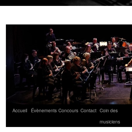
Aller
Accueil
Évènements
Concours
Contact
Coin des
au
musiciens