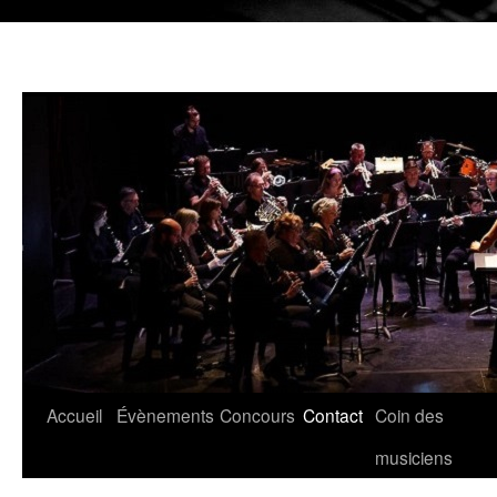
Aller
Accueil
Évènements
Concours
Contact
Coin des
au
musiciens