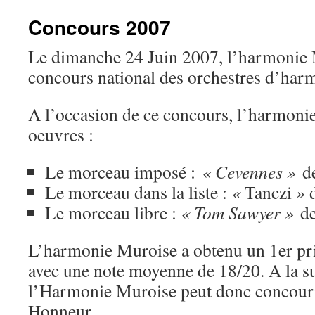
contenu
Concours 2007
Le dimanche 24 Juin 2007, l’harmonie M
concours national des orchestres d’har
A l’occasion de ce concours, l’harmoni
oeuvres :
Le morceau imposé :
« Cevennes »
d
Le morceau dans la liste :
«
Tanczi
»
d
Le morceau libre :
« Tom Sawyer »
d
L’harmonie Muroise a obtenu un 1er pri
avec une note moyenne de 18/20. A la su
l’Harmonie Muroise peut donc concouri
Honneur.